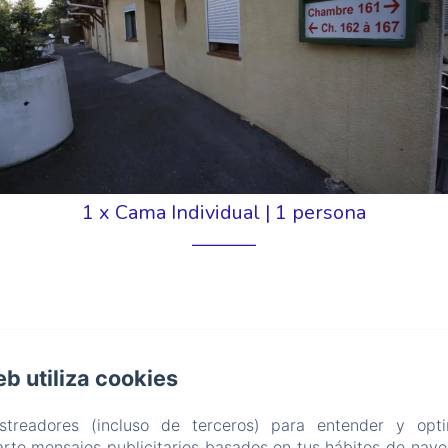
1 x Cama Individual
|
1 persona
Vista a la piscina
eb utiliza cookies
idual. Habitación económica con comodidades mínimas
astreadores (incluso de terceros) para entender y opti
scina.
rte mensajes publicitarios basados en tus hábitos de naveg