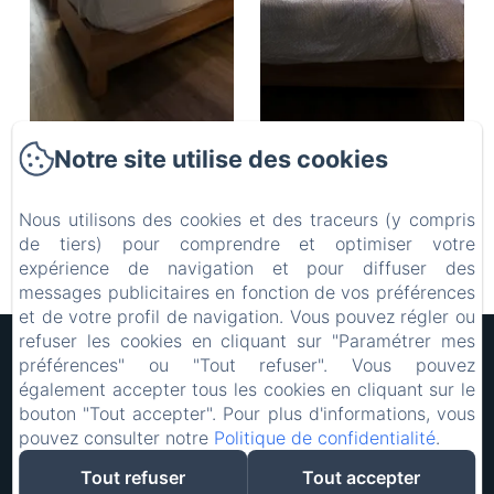
Notre site utilise des cookies
Nous utilisons des cookies et des traceurs (y compris
de tiers) pour comprendre et optimiser votre
expérience de navigation et pour diffuser des
messages publicitaires en fonction de vos préférences
et de votre profil de navigation. Vous pouvez régler ou
refuser les cookies en cliquant sur "Paramétrer mes
Hôtel Rocade
préférences" ou "Tout refuser". Vous pouvez
Mentions légales
également accepter tous les cookies en cliquant sur le
18 IMPASSE LAVOISIER, PAMIERS, 09100, France
bouton "Tout accepter". Pour plus d'informations, vous
resarocade@gmx.fr
pouvez consulter notre
Politique de confidentialité
.
0660898417
0660898417
Tout refuser
Tout accepter