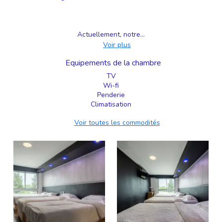
Actuellement, notre...
Voir plus
Equipements de la chambre
TV
Wi-fi
Penderie
Climatisation
Voir toutes les commodités