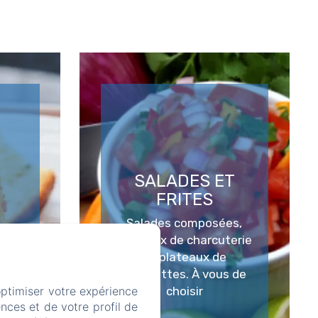
SALADES ET
FRITES
Salades composées,
 mer,
plateaux de charcuterie
ou plateaux de
brochettes. À vous de
optimiser votre expérience
choisir
nces et de votre profil de