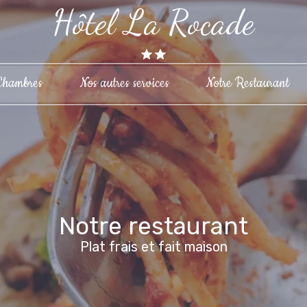
Hôtel La Rocade
Chambres
Nos autres services
Notre Restaurant
Notre restaurant
Plat frais et fait maison