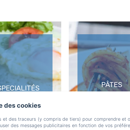
PÂTES
SPECIALITÉS
Pâtes aux fruits de
rs spécialités allant
bolognaises ou
se des cookies
du douw à l'épicé
carbonara...
s et des traceurs (y compris de tiers) pour comprendre et 
fuser des messages publicitaires en fonction de vos préfére