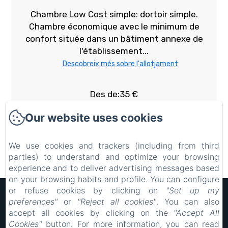
Chambre Low Cost simple: dortoir simple.
Chambre économique avec le minimum de
confort située dans un bâtiment annexe de
l'établissement...
Descobreix més sobre l'allotjament
Des de:35 €
Més informació de l'habitació
Our website uses cookies
We use cookies and trackers (including from third
Reservar
parties) to understand and optimize your browsing
experience and to deliver advertising messages based
on your browsing habits and profile. You can configure
or refuse cookies by clicking on
"Set up my
Hôtel Rocade
preferences"
or
"Reject all cookies"
. You can also
Avisos legals
accept all cookies by clicking on the
"Accept All
18 IMPASSE LAVOISIER, PAMIERS, 09100, França
Cookies"
button. For more information, you can read
resarocade@gmx.fr