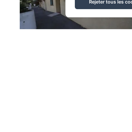
Rejeter tous les co
6.CHAMBRE LOW COST DOUBLE
2 personnes
Chambre Low Cost Double : dortoir double.
Chambre économique avec le minimum de
confort située dans un bâtiment annexe de
l'établissement...
Découvrir plus sur le logement
A partir de: 45 €