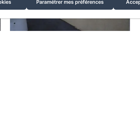
okies
Paramétrer mes préférences
Accep
8. CHAMBRE LOW COAST SIMPLE
1 personne
Chambre Low Cost simple: dortoir simple.
Chambre économique avec le minimum de
confort située dans un bâtiment annexe de
l'établissement...
Découvrir plus sur le logement
A partir de: 35 €