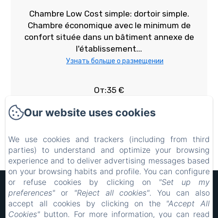
Chambre Low Cost simple: dortoir simple.
Chambre économique avec le minimum de
confort située dans un bâtiment annexe de
l'établissement...
Узнать больше о размещении
От:35 €
Больше информации о комнате
Our website uses cookies
We use cookies and trackers (including from third
БРОНИРОВАНИЕ
parties) to understand and optimize your browsing
experience and to deliver advertising messages based
on your browsing habits and profile. You can configure
or refuse cookies by clicking on
"Set up my
Hôtel Rocade
preferences"
or
"Reject all cookies"
. You can also
Правовая информация
accept all cookies by clicking on the
"Accept All
18 IMPASSE LAVOISIER, PAMIERS, 09100, Франция
Cookies"
button. For more information, you can read
resarocade@gmx.fr