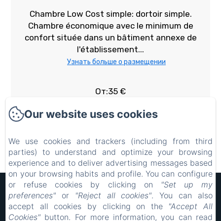
Chambre Low Cost simple: dortoir simple.
Chambre économique avec le minimum de
confort située dans un bâtiment annexe de
l'établissement...
Узнать больше о размещении
От:35 €
Больше информации о комнате
Our website uses cookies
We use cookies and trackers (including from third
БРОНИРОВАНИЕ
parties) to understand and optimize your browsing
experience and to deliver advertising messages based
on your browsing habits and profile. You can configure
or refuse cookies by clicking on
"Set up my
Hôtel Rocade
preferences"
or
"Reject all cookies"
. You can also
Правовая информация
accept all cookies by clicking on the
"Accept All
18 IMPASSE LAVOISIER, PAMIERS, 09100, Франция
Cookies"
button. For more information, you can read
resarocade@gmx.fr