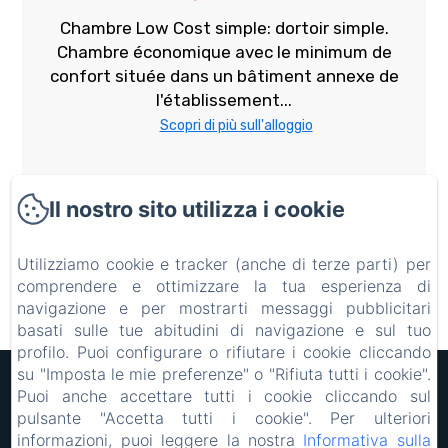
Chambre Low Cost simple: dortoir simple.
Chambre économique avec le minimum de
confort située dans un bâtiment annexe de
l'établissement...
Scopri di più sull'alloggio
Da:35 €
Il nostro sito utilizza i cookie
Clicca qui per maggiori informazioni
Utilizziamo cookie e tracker (anche di terze parti) per
comprendere e ottimizzare la tua esperienza di
Prenota
navigazione e per mostrarti messaggi pubblicitari
basati sulle tue abitudini di navigazione e sul tuo
profilo. Puoi configurare o rifiutare i cookie cliccando
su "Imposta le mie preferenze" o "Rifiuta tutti i cookie".
Hôtel Rocade
Puoi anche accettare tutti i cookie cliccando sul
Informazioni legali
pulsante "Accetta tutti i cookie". Per ulteriori
18 IMPASSE LAVOISIER, PAMIERS, 09100, Francia
informazioni, puoi leggere la nostra
Informativa sulla
resarocade@gmx.fr