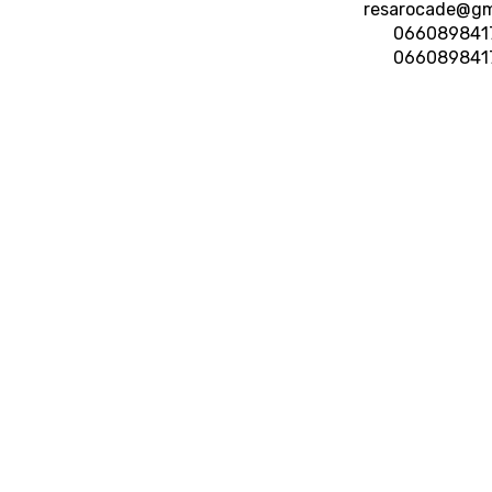
resarocade@gm
066089841
066089841