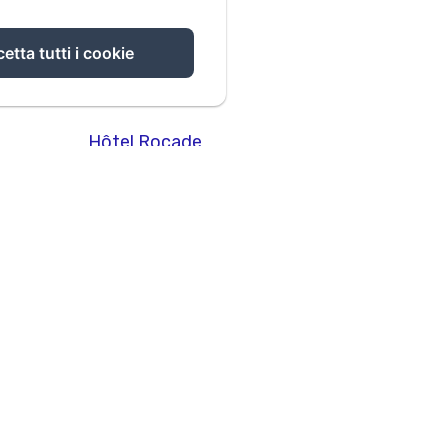
etta tutti i cookie
Hôtel Rocade
SSE LAVOISIER, PAMIERS, 09100, Francia
Ottieni indicazioni
Chiamaci