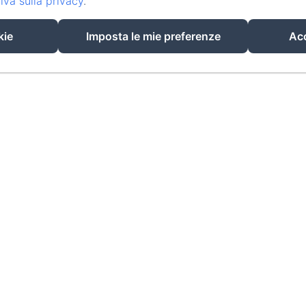
iva sulla privacy
.
kie
Imposta le mie preferenze
Acc
18 IMPA
Hôtel Rocade
Informazioni legali
18 IMPASSE LAVOISIER, PAMIERS, 09100, Francia
resarocade@gmx.fr
0660898417
0660898417