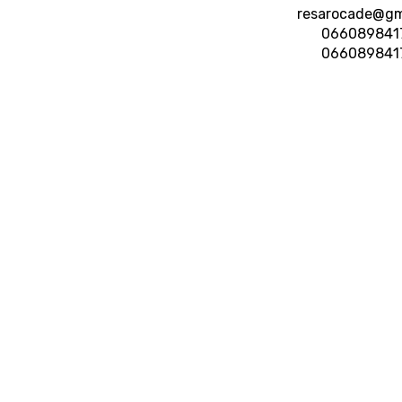
resarocade@gm
066089841
066089841