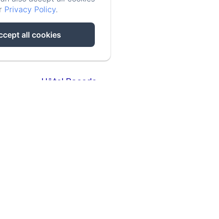
ur
Privacy Policy
.
ccept all cookies
Hôtel Rocade
E LAVOISIER, PAMIERS, 09100, Frankrijk
De weg vragen
Bel ons