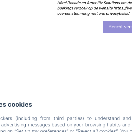
Hôtel Rocade en Amenitiz Solutions om de 
boekingsverzoek op de website https://ww
overeenstemming met ons privacybeleid.
es cookies
ckers (including from third parties) to understand and
r advertising messages based on your browsing habits and p
king on
"Set up my preferences"
or
"Reject all cookies"
. You 