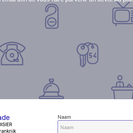
ade
Naam
ISIER
rankrijk