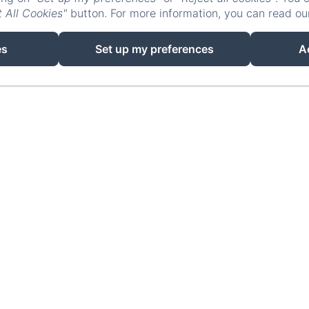
 All Cookies"
button. For more information, you can read o
es
Set up my preferences
A
18 IMPASS
Hôtel Rocade
Wettelijke informatie
18 IMPASSE LAVOISIER, PAMIERS, 09100, Frankrijk
resarocade@gmx.fr
0660898417