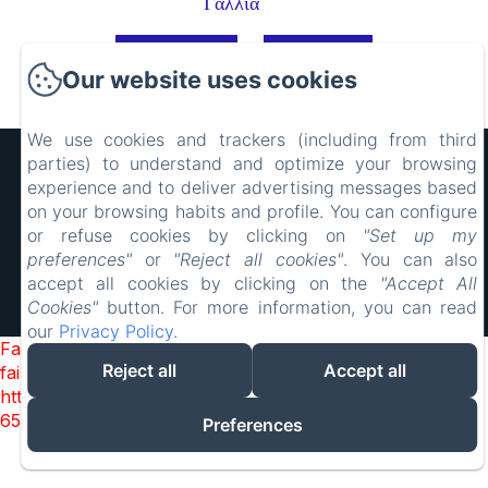
Γαλλία
Πάρε οδηγίες
Καλέστε μας
Our website uses cookies
We use cookies and trackers (including from third
parties) to understand and optimize your browsing
Hôtel Rocade
experience and to deliver advertising messages based
Νομικές ειδοποιήσεις
on your browsing habits and profile. You can configure
18 IMPASSE LAVOISIER, PAMIERS, 09100, Γαλλία
or refuse cookies by clicking on
"Set up my
resarocade@gmx.fr
0660898417
preferences"
or
"Reject all cookies"
. You can also
0660898417
accept all cookies by clicking on the
"Accept All
Cookies"
button. For more information, you can read
Δουλεύει με Amenitiz
our
Privacy Policy
.
Failed to load BookingEngine/index: Loading chunk 93
Reject all
Accept all
failed. (missing:
https://d1cmur5l0xva3h.cloudfront.net/packs/93-
65acea04403f90f9-51549dd374e3067c.js)
Preferences