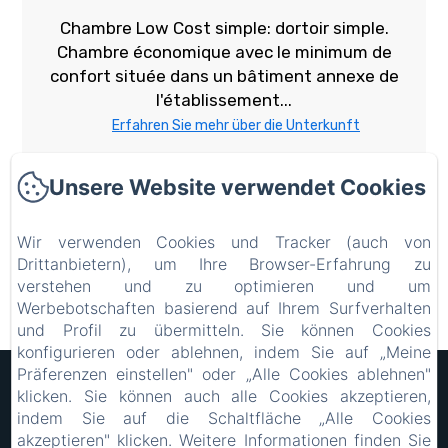
Chambre Low Cost simple: dortoir simple.
Chambre économique avec le minimum de
confort située dans un bâtiment annexe de
l'établissement...
Erfahren Sie mehr über die Unterkunft
Unsere Website verwendet Cookies
Ab:35 €
Mehr Zimmerinformation
Wir verwenden Cookies und Tracker (auch von
Drittanbietern), um Ihre Browser-Erfahrung zu
verstehen und zu optimieren und um
Buchen
Werbebotschaften basierend auf Ihrem Surfverhalten
und Profil zu übermitteln. Sie können Cookies
konfigurieren oder ablehnen, indem Sie auf „Meine
Präferenzen einstellen" oder „Alle Cookies ablehnen"
Hôtel Rocade
klicken. Sie können auch alle Cookies akzeptieren,
Rechtliche Informationen
indem Sie auf die Schaltfläche „Alle Cookies
18 IMPASSE LAVOISIER, PAMIERS, 09100, Frankreich
akzeptieren" klicken. Weitere Informationen finden Sie
resarocade@gmx.fr