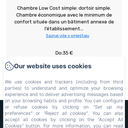
Chambre Low Cost simple: dortoir simple.
Chambre économique avec le minimum de
confort située dans un bâtiment annexe de
l'établissement...
Saznaj više o smještaju
Do:35 €
Više informacija o sobi
Our website uses cookies
We use cookies and trackers (including from third
Rezerviraj
parties) to understand and optimize your browsing
experience and to deliver advertising messages based
on your browsing habits and profile. You can configure
or refuse cookies by clicking on
"Set up my
Hôtel Rocade
preferences"
or
"Reject all cookies"
. You can also
Pravne obavijesti
accept all cookies by clicking on the
"Accept All
18 IMPASSE LAVOISIER, PAMIERS, 09100, Francuska
Cookies"
button. For more information, you can read
resarocade@gmx.fr