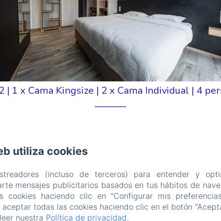
2
|
1 x Cama Kingsize
|
2 x Cama Individual
|
4 per
eb utiliza cookies
a a la ciudad
astreadores (incluso de terceros) para entender y opti
rte mensajes publicitarios basados en tus hábitos de naveg
as cookies haciendo clic en "Configurar mis preferencia
aceptar todas las cookies haciendo clic en el botón "Acepta
dividuales o 2 camas dobles; dispone de un cuarto de
leer nuestra
Política de privacidad
.