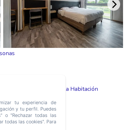
sonas
Servicios de la Habitación
TV
mizar tu experiencia de
Wifi
ación y tu perfil. Puedes
Ropero
s" o "Rechazar todas las
Aire acondicionado
r todas las cookies". Para
Escritorio
Bañera