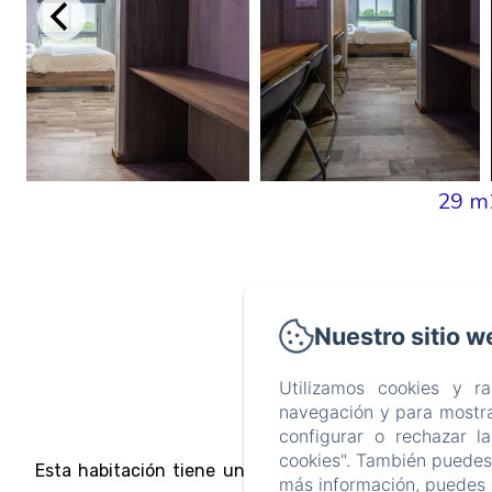
29 m
Nuestro sitio w
Vist
Utilizamos cookies y r
navegación y para mostra
configurar o rechazar l
cookies". También puedes 
Esta habitación tiene una cama doble y dos camas in
más información, puedes 