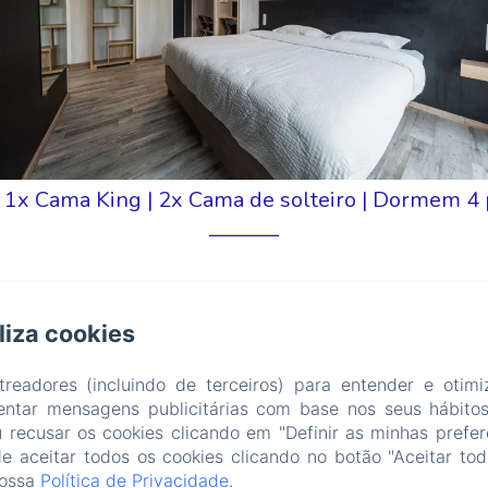
1x Cama King
|
2x Cama de solteiro
|
Dormem 4 
iliza cookies
para a Cidade
treadores (incluindo de terceiros) para entender e otim
u 2 lits double; Cette chambre est composée d'une salle
entar mensagens publicitárias com base nos seus hábito
 clim réversible et d'une connexion Wi-Fi gratuite. Cette
u recusar os cookies clicando em "Definir as minhas prefer
 aceitar todos os cookies clicando no botão "Aceitar tod
famille ou entre amis.
nossa
Política de Privacidade
.