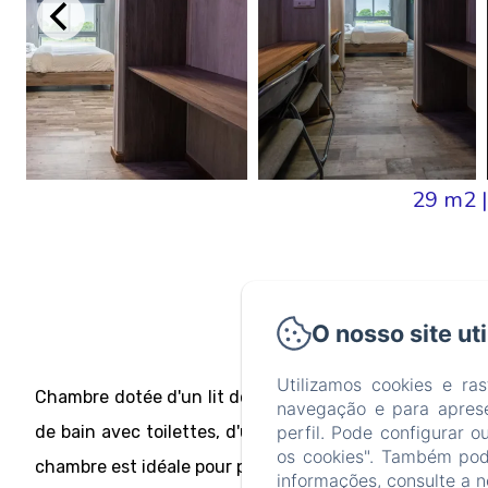
29 m2
|
O nosso site ut
Vista 
Utilizamos cookies e ras
Chambre dotée d'un lit double et de deux lit simples o
navegação e para apres
de bain avec toilettes, d'un miroir, d'un bureau, d'une
perfil. Pode configurar o
os cookies". Também pode
chambre est idéale pour passer un agréable moment en 
informações, consulte a 