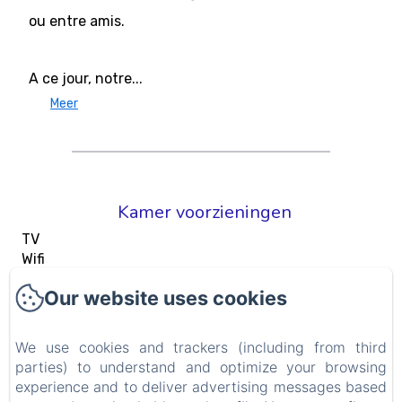
ou entre amis.
A ce jour, notre...
Meer
Kamer voorzieningen
TV
Wifi
Kledingrek
Our website uses cookies
Airconditioning
Bureau
Bad
We use cookies and trackers (including from third
parties) to understand and optimize your browsing
Bekijk alle voorzieningen
experience and to deliver advertising messages based