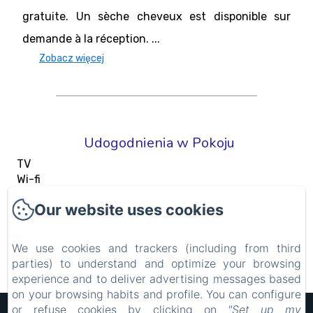
gratuite. Un sèche cheveux est disponible sur
demande à la réception. ...
Zobacz więcej
Udogodnienia w Pokoju
TV
Wi-fi
Penderie
Our website uses cookies
Climatisation
Bureau
Adaptateur
We use cookies and trackers (including from third
parties) to understand and optimize your browsing
Zobacz wszystkie udogodnienia
experience and to deliver advertising messages based
on your browsing habits and profile. You can configure
or refuse cookies by clicking on
"Set up my