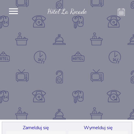
Hôtel La Rocade
Zamelduj się
Wymelduj się