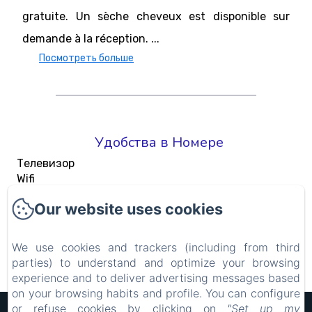
gratuite. Un sèche cheveux est disponible sur
demande à la réception. ...
Посмотреть больше
Удобства в Номере
Телевизор
Wifi
Шкаф для одежды
Our website uses cookies
Кондиционер
Стол
Адаптер
We use cookies and trackers (including from third
parties) to understand and optimize your browsing
Посмотреть все удобства
experience and to deliver advertising messages based
on your browsing habits and profile. You can configure
or refuse cookies by clicking on
"Set up my