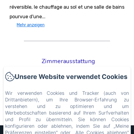
réversible, le chauffage au sol et une salle de bains
pourvue d'une...
Mehr anzeigen
Zimmerausstattung
TV
Unsere Website verwendet Cookies
Wifi
Kleiderständer
Klimaanlage
Wir verwenden Cookies und Tracker (auch von
Schreibtisch
Drittanbietern), um Ihre Browser-Erfahrung zu
Adapter
verstehen und zu optimieren und um
Werbebotschaften basierend auf Ihrem Surfverhalten
Alle Annehmlichkeiten anzeigen
und Profil zu übermitteln. Sie können Cookies
konfigurieren oder ablehnen, indem Sie auf „Meine
Präferenzen einstellen" oder „Alle Cookies ablehnen"