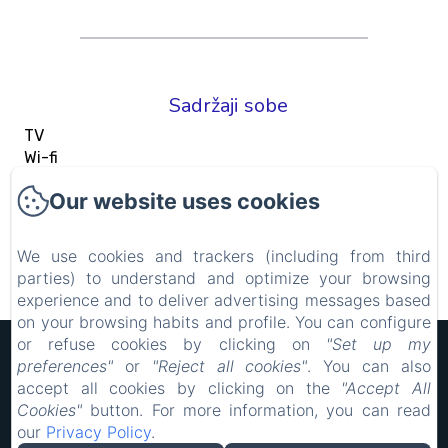
Sadržaji sobe
TV
Wi-fi
Penderie
Our website uses cookies
Climatisation
Bureau
Adaptateur
We use cookies and trackers (including from third
parties) to understand and optimize your browsing
Pogledaj sve sadržaje
experience and to deliver advertising messages based
on your browsing habits and profile. You can configure
or refuse cookies by clicking on
"Set up my
Hôtel Rocade
preferences"
or
"Reject all cookies"
. You can also
Pravne obavijesti
accept all cookies by clicking on the
"Accept All
18 IMPASSE LAVOISIER, PAMIERS, 09100, Francuska
Cookies"
button. For more information, you can read
resarocade@gmx.fr
our
Privacy Policy
.
0660898417