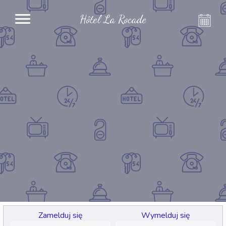
Hôtel La Rocade
Zamelduj się
Wymelduj się