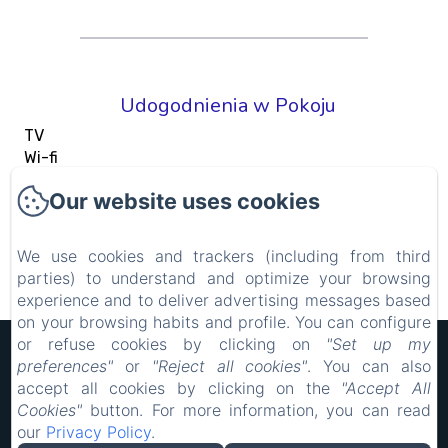
Udogodnienia w Pokoju
TV
Wi-fi
Penderie
Our website uses cookies
Climatisation
Bureau
Adaptateur
We use cookies and trackers (including from third
parties) to understand and optimize your browsing
Zobacz wszystkie udogodnienia
experience and to deliver advertising messages based
on your browsing habits and profile. You can configure
or refuse cookies by clicking on
"Set up my
Hôtel Rocade
preferences"
or
"Reject all cookies"
. You can also
Informacje prawne
accept all cookies by clicking on the
"Accept All
18 IMPASSE LAVOISIER, PAMIERS, 09100, Francja
Cookies"
button. For more information, you can read
resarocade@gmx.fr
our
Privacy Policy
.
0660898417