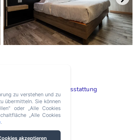
Zimmerausstattung
hrung zu verstehen und zu
TV
u übermitteln. Sie können
Wifi
llen" oder „Alle Cookies
Kleiderständer
chaltfläche „Alle Cookies
Klimaanlage
e
.
Schreibtisch
Adapter
Cookies akzeptieren