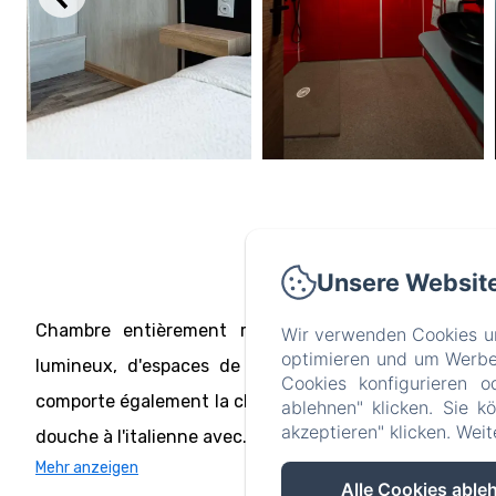
Unsere Websit
Chambre entièrement rénovée, dotée d'un lit kin
Wir verwenden Cookies un
optimieren und um Werbeb
lumineux, d'espaces de rangement, un miroir, une té
Cookies konfigurieren o
comporte également la climatisation réversible, le cha
ablehnen" klicken. Sie k
akzeptieren" klicken. Wei
douche à l'italienne avec...
Mehr anzeigen
Alle Cookies able