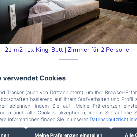
21 m2
|
1x King-Bett
|
Zimmer für 2 Personen
e verwendet Cookies
g-size de 180x200. Elle est composée d'un bureau
d Tracker (auch von Drittanbietern), um Ihre Browser-Erfa
otschaften basierend auf Ihrem Surfverhalten und Profil z
lévision ainsi qu'une connexion Wi-Fi gratuite. Elle
der ablehnen, indem Sie auf „Meine Präferenzen einste
uffage au sol et une salle de bains pourvue d'une grande
önnen auch alle Cookies akzeptieren, indem Sie auf die S
tere Informationen finden Sie in unserer
Datenschutzrichtlini
hnen
Meine Präferenzen einstellen
Alle 