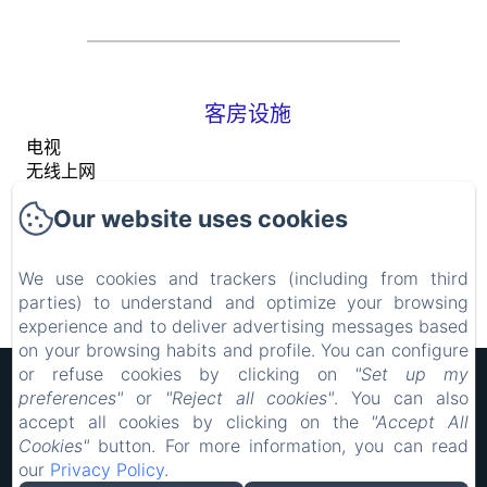
客房设施
电视
无线上网
衣架
Our website uses cookies
空调
书桌
插座
We use cookies and trackers (including from third
parties) to understand and optimize your browsing
查看所有设施
experience and to deliver advertising messages based
on your browsing habits and profile. You can configure
or refuse cookies by clicking on
"Set up my
Hôtel Rocade
preferences"
or
"Reject all cookies"
. You can also
法律声明
accept all cookies by clicking on the
"Accept All
18 IMPASSE LAVOISIER, PAMIERS, 09100, 法国
Cookies"
button. For more information, you can read
resarocade@gmx.fr
our
Privacy Policy
.
0660898417